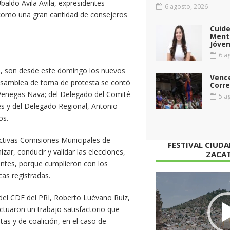
baldo Ávila Ávila, expresidentes
6 agosto, 2026
í como una gran cantidad de consejeros
Cuid
Menta
Jóven
6 ag
s, son desde este domingo los nuevos
Vence
 asamblea de toma de protesta se contó
Corr
to Venegas Nava; del Delegado del Comité
5 ag
es y del Delegado Regional, Antonio
os.
ctivas Comisiones Municipales de
FESTIVAL CIUD
ar, conducir y validar las elecciones,
ZACA
entes, porque cumplieron con los
cas registradas.
Reproductor
de
del CDE del PRI, Roberto Luévano Ruiz,
vídeo
ectuaron un trabajo satisfactorio que
tas y de coalición, en el caso de