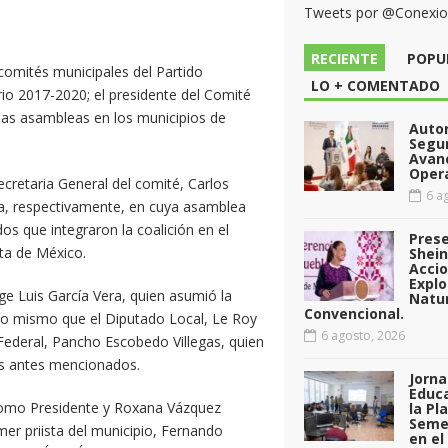
Tweets por @Conexi
RECIENTE
POPU
comités municipales del Partido
LO + COMENTADO
ario 2017-2020; el presidente del Comité
las asambleas en los municipios de
Auto
Segu
Avan
Opera
cretaria General del comité, Carlos
6 ag
, respectivamente, en cuya asamblea
os que integraron la coalición en el
Pres
ta de México.
Shei
Acci
Explo
ge Luis García Vera, quien asumió la
Natu
Convencional.
 lo mismo que el Diputado Local, Le Roy
6 agosto, 2026
ederal, Pancho Escobedo Villegas, quien
ios antes mencionados.
Jorna
Educa
como Presidente y Roxana Vázquez
la Pl
Seme
mer priista del municipio, Fernando
en el