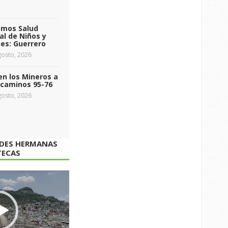
emos Salud
l de Niños y
es: Guerrero
osto, 2026
n los Mineros a
ecaminos 95-76
osto, 2026
ADES HERMANAS
TECAS