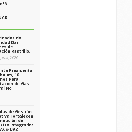
on58
LAR
ridades de
ridad Dan
ces de
ción Rastrillo.
osto, 2026
enta Presidenta
nbaum, 10
ones Para
tación de Gas
ral No
das de Gestión
tiva Fortalecen
aneación del
stre Integrador
 ACS-UAZ