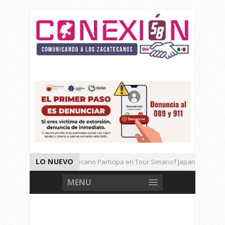
LO NUEVO
Universitario Zacatecano Participa en Tour Simanof Japan 2026
Implementa SAMA Estrategia de Reciclaje con Empresa PetStar
MENU