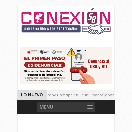
LO NUEVO
Universitario Zacatecano Participa en Tour Simanof Japan 2026
Implementa SAMA Estrategia de Reciclaje con Empresa PetStar
MENU