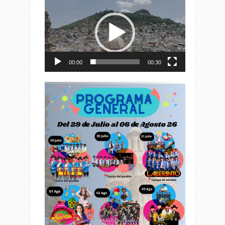
de
vídeo
00:00
00:30