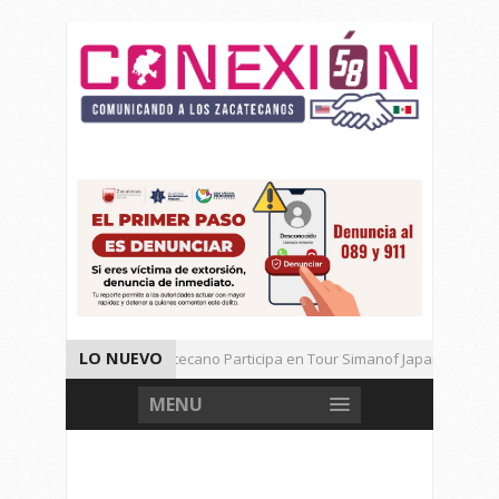
LO NUEVO
Universitario Zacatecano Participa en Tour Simanof Japan 2026
Implementa SAMA Estrategia de Reciclaje con Empresa PetStar
MENU