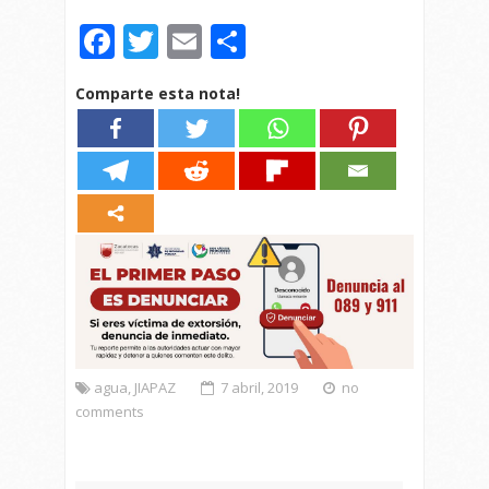
Facebook
Twitter
Email
Compartir
Comparte esta nota!
agua
,
JIAPAZ
7 abril, 2019
no
comments