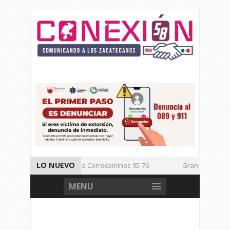
LO NUEVO
Vencen los Mineros a Correcaminos 95-76
Gran Festival de 
Inicia TSJEZ Sesiones Ordinarias
Inicia SICT Construcción de
MENU