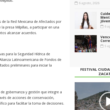
ilpillas.
6 agosto, 2026
Cuid
Menta
Jóven
es de la Red Mexicana de Afectados por
6 ag
a presa Milpillas, a participar en una
ntos alcanzar acuerdos.
Vence
Corr
5 ag
ivas para la Seguridad Hídrica de
 Alianza Latinoamericana de Fondos de
ados preliminares para iniciar la
FESTIVAL CIUD
ZACA
Reproductor
de
de gobernanza y gestión que integre a
vídeo
ravés de acciones de conservación,
fico para facilitar la toma de decisiones.