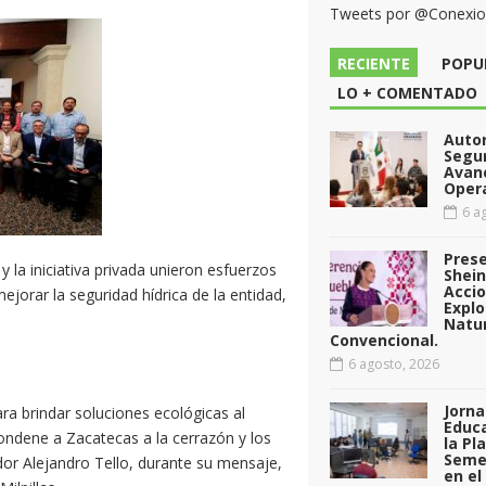
Tweets por @Conexi
RECIENTE
POPU
LO + COMENTADO
Auto
Segu
Avan
Opera
6 ag
Pres
 la iniciativa privada unieron esfuerzos
Shei
Acci
jorar la seguridad hídrica de la entidad,
Explo
Natu
Convencional.
6 agosto, 2026
Jorna
a brindar soluciones ecológicas al
Educa
ondene a Zacatecas a la cerrazón y los
la Pl
Seme
dor Alejandro Tello, durante su mensaje,
en el