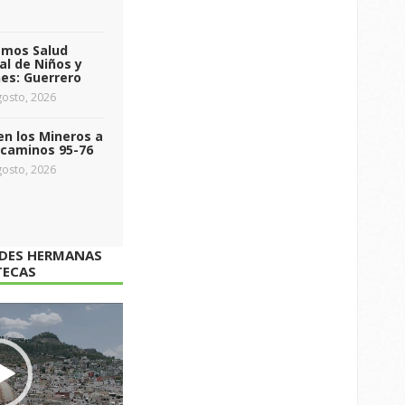
emos Salud
l de Niños y
es: Guerrero
osto, 2026
n los Mineros a
ecaminos 95-76
osto, 2026
ADES HERMANAS
TECAS