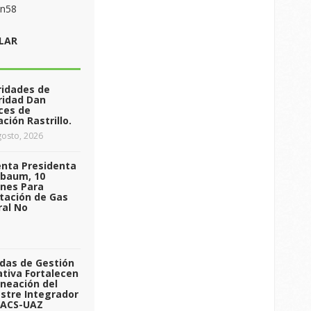
on58
LAR
ridades de
ridad Dan
ces de
ción Rastrillo.
osto, 2026
enta Presidenta
nbaum, 10
ones Para
tación de Gas
ral No
das de Gestión
tiva Fortalecen
aneación del
stre Integrador
 ACS-UAZ