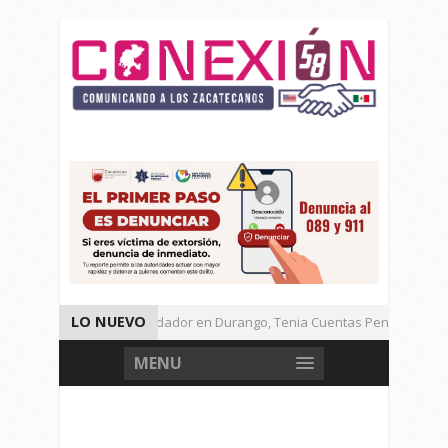
LO NUEVO
Detienen a Defraudador en Durango, Tenia Cuentas Pendientes en 
Presenta Presidenta Sheinbaum, 10 Acciones Para Explotación de G
MENU