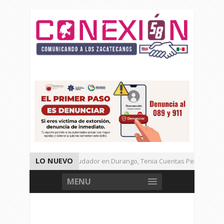
LO NUEVO
Detienen a Defraudador en Durango, Tenia Cuentas Pendientes en
Presenta Presidenta Sheinbaum, 10 Acciones Para Explotación de 
MENU