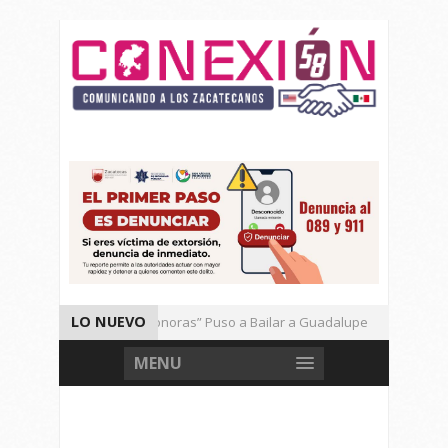
LO NUEVO
El Ritmo de las “Sonoras” Puso a Bailar a Guadalupe
Aut
Vencen los Mineros a Correcaminos 95-76
Gran Festival 
MENU