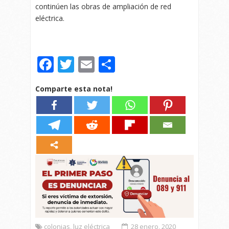
continúen las obras de ampliación de red
eléctrica.
Facebook
Twitter
Email
Compartir
Comparte esta nota!
colonias
,
luz eléctrica
28 enero, 2020