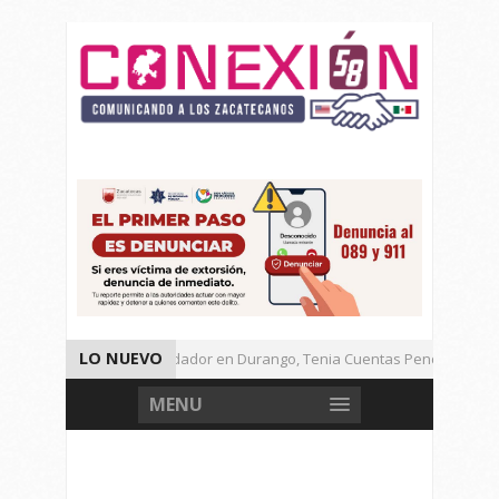
LO NUEVO
Detienen a Defraudador en Durango, Tenia Cuentas Pendientes en Z
Presenta Presidenta Sheinbaum, 10 Acciones Para Explotación de Ga
MENU