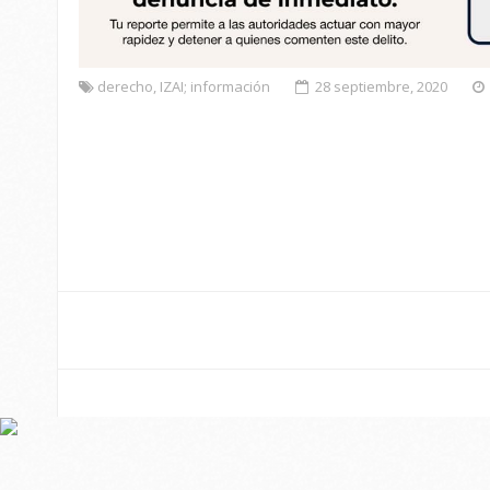
derecho
,
IZAI; información
28 septiembre, 2020