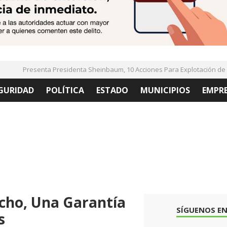
Presenta Presidenta Sheinbaum, 10 Acciones Para Explotación de Ga
GURIDAD
POLÍTICA
ESTADO
MUNICIPIOS
EMPR
echo, Una Garantía
SÍGUENOS EN
s