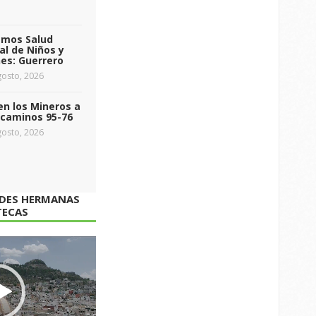
emos Salud
l de Niños y
es: Guerrero
osto, 2026
n los Mineros a
ecaminos 95-76
osto, 2026
ADES HERMANAS
TECAS