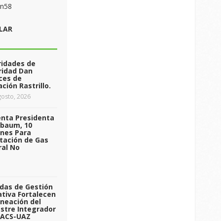
on58
LAR
ridades de
ridad Dan
ces de
ción Rastrillo.
osto, 2026
enta Presidenta
nbaum, 10
ones Para
tación de Gas
ral No
das de Gestión
tiva Fortalecen
aneación del
stre Integrador
 ACS-UAZ