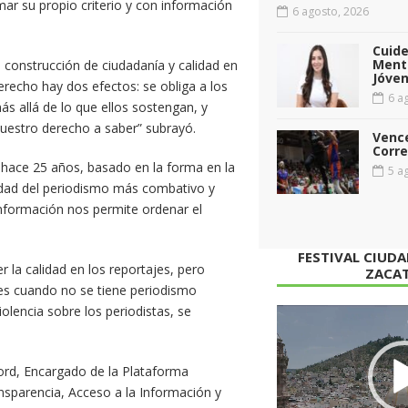
ar su propio criterio y con información
6 agosto, 2026
Cuid
Menta
e construcción de ciudadanía y calidad en
Jóven
recho hay dos efectos: se obliga a los
6 ag
s allá de lo que ellos sostengan, y
 nuestro derecho a saber” subrayó.
Vence
Corr
hace 25 años, basado en la forma en la
5 ag
lidad del periodismo más combativo y
información nos permite ordenar el
FESTIVAL CIUD
 la calidad en los reportajes, pero
ZACA
ues cuando no se tiene periodismo
olencia sobre los periodistas, se
Reproductor
de
vídeo
ord, Encargado de la Plataforma
nsparencia, Acceso a la Información y