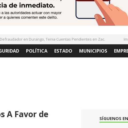
raudador en Durango, Tenia Cuentas Pendientes en Zac.
Imple
GURIDAD
POLÍTICA
ESTADO
MUNICIPIOS
EMPR
s A Favor de
SÍGUENOS EN