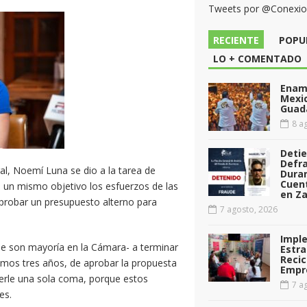
Tweets por @Conexi
RECIENTE
POPU
LO + COMENTADO
Enamo
Mexi
Guad
8 ag
Deti
Defr
, Noemí Luna se dio a la tarea de
Dura
Cuen
 un mismo objetivo los esfuerzos de las
en Za
aprobar un presupuesto alterno para
7 agosto, 2026
Impl
que son mayoría en la Cámara- a terminar
Estra
Recic
últimos tres años, de aprobar la propuesta
Empr
erle una sola coma, porque estos
7 ag
es.