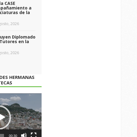
da CASE
pañamiento a
ciaturas de la
osto, 2026
luyen Diplomado
Tutores en la
osto, 2026
ADES HERMANAS
TECAS
00:30