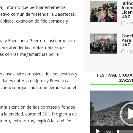
.Brin
PAN) informó que permanentemente
Acom
Licen
bjetivo común de “defender a Zacatecas,
UAZ
úblicos, extinción de fideicomisos y
7 ag
Conc
Para 
na y Fuensanta Guerrero; así como con
UAZ
 para atender las problemáticas de
7 ag
ías con las megamarchas por el
los asesinatos masivos, los secuestros y
FESTIVAL CIUD
ZACA
dades enteras en Jerez y Fresnillo a
incuencia organizada, que demuestran el
Reproductor
de
 la extinción de fideicomisos y fondos
vídeo
 a la entidad, como el 3X1, Programa de
ero, entre otros, explicó la también
00:00