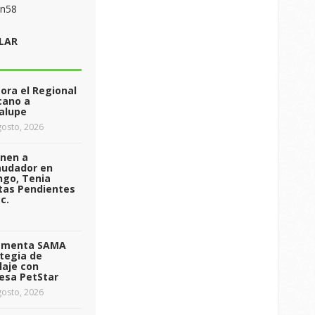
on58
LAR
ra el Regional
cano a
alupe
osto, 2026
enen a
audador en
ngo, Tenia
tas Pendientes
c.
ementa SAMA
tegia de
laje con
esa PetStar
osto, 2026