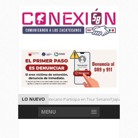
LO NUEVO
Universitario Zacatecano Participa en Tour Simanof Japan 2026
Implementa SAMA Estrategia de Reciclaje con Empresa PetStar
MENU