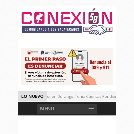
LO NUEVO
Detienen a Defraudador en Durango, Tenia Cuentas Pendientes en Zac.
Presenta Presidenta Sheinbaum, 10 Acciones Para Explotación de Gas Na
MENU