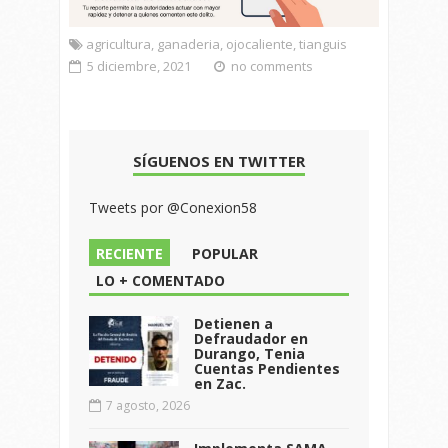
agricultura
,
ganaderia
,
ojocaliente
,
tianguis
5 diciembre, 2021
no comments
SÍGUENOS EN TWITTER
Tweets por @Conexion58
RECIENTE
POPULAR
LO + COMENTADO
Detienen a
Defraudador en
Durango, Tenia
Cuentas Pendientes
en Zac.
7 agosto, 2026