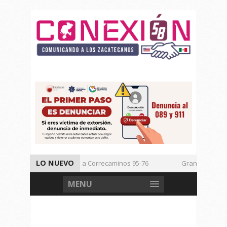
LO NUEVO
Vencen los Mineros a Correcaminos 95-76
Gran Festival de 
Inicia TSJEZ Sesiones Ordinarias
Inicia SICT Construcción d
MENU