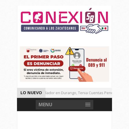
LO NUEVO
Detienen a Defraudador en Durango, Tenia Cuentas Pendientes en 
Presenta Presidenta Sheinbaum, 10 Acciones Para Explotación de Ga
MENU