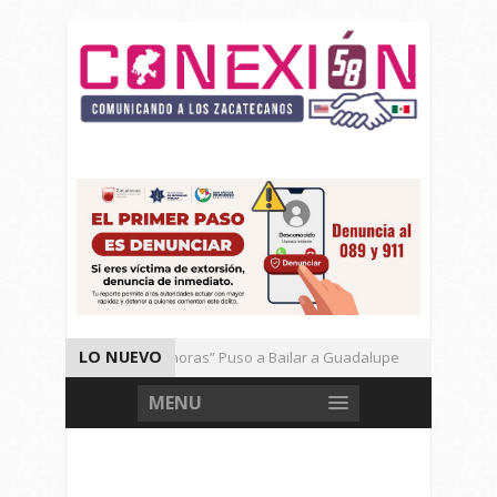
LO NUEVO
El Ritmo de las “Sonoras” Puso a Bailar a Guadalupe
Autor
Vencen los Mineros a Correcaminos 95-76
Gran Festival de
MENU