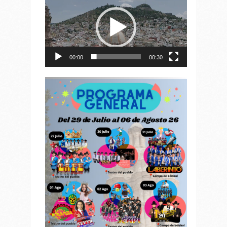
de
vídeo
00:00
00:30