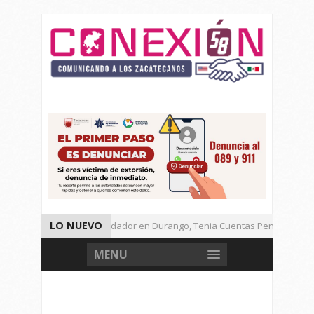
LO NUEVO
Detienen a Defraudador en Durango, Tenia Cuentas Pendientes en 
Presenta Presidenta Sheinbaum, 10 Acciones Para Explotación de G
MENU