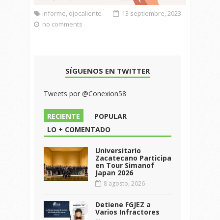
informe
,
ojocaliente
13 septiembre, 2023
no comments
SÍGUENOS EN TWITTER
Tweets por @Conexion58
RECIENTE
POPULAR
LO + COMENTADO
Universitario
Zacatecano Participa
en Tour Simanof
Japan 2026
8 agosto, 2026
Detiene FGJEZ a
Varios Infractores