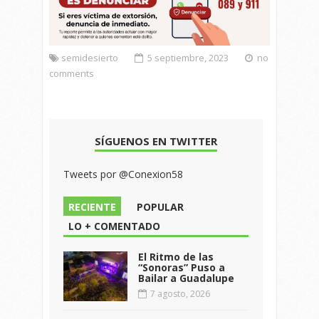
semidesierto
5 septiembre, 2023
no
comments
SÍGUENOS EN TWITTER
Tweets por @Conexion58
RECIENTE
POPULAR
LO + COMENTADO
El Ritmo de las
“Sonoras” Puso a
Bailar a Guadalupe
7 agosto, 2026