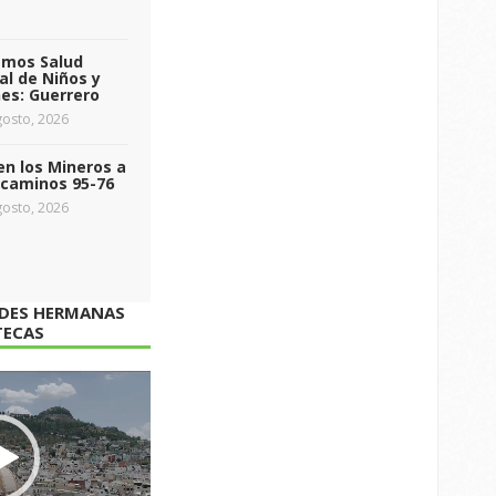
emos Salud
l de Niños y
es: Guerrero
osto, 2026
n los Mineros a
ecaminos 95-76
osto, 2026
ADES HERMANAS
TECAS