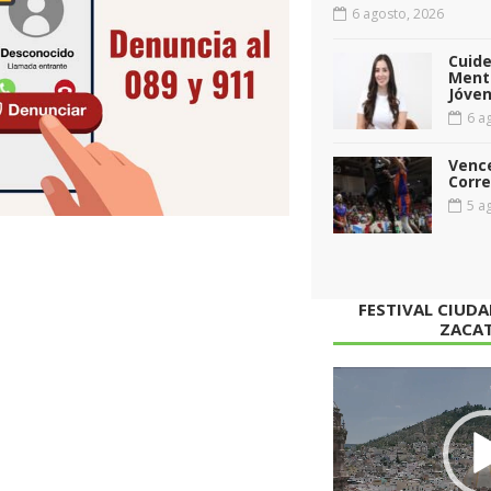
6 agosto, 2026
Cuid
Menta
Jóven
6 ag
Vence
Corr
5 ag
FESTIVAL CIUD
ZACA
Reproductor
de
vídeo