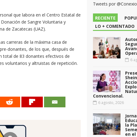
Tweets por @Conexi
rsonal que labora en el Centro Estatal de
RECIENTE
POPU
 Donación de Sangre Voluntaria y
LO + COMENTADO
oma de Zacatecas (UAZ).
Auto
rsas carreras de la máxima casa de
Segu
Avan
0 pre-donantes, de los que, después de
Opera
un total de 83 donantes efectivos de
6 ag
s voluntarios y altruistas de repetición.
Pres
Shei
Acci
Explo
Natu
Convencional.
6 agosto, 2026
Jorna
Educa
la Pl
Seme
en el