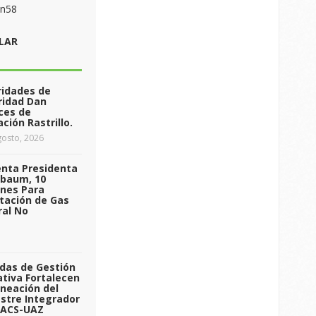
on58
LAR
ridades de
ridad Dan
ces de
ción Rastrillo.
osto, 2026
enta Presidenta
nbaum, 10
ones Para
tación de Gas
ral No
das de Gestión
tiva Fortalecen
aneación del
stre Integrador
 ACS-UAZ