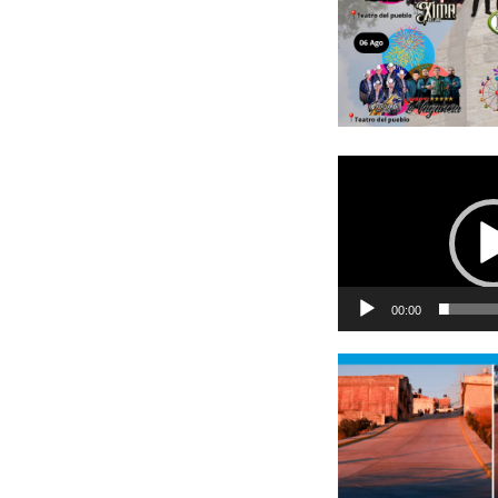
Reproductor
de
vídeo
00:00