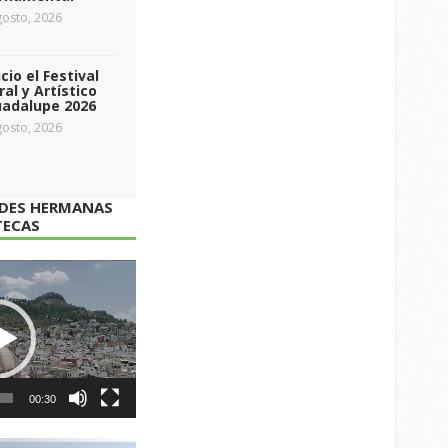
osto, 2026
icio el Festival
ral y Artístico
uadalupe 2026
osto, 2026
ADES HERMANAS
TECAS
00:30