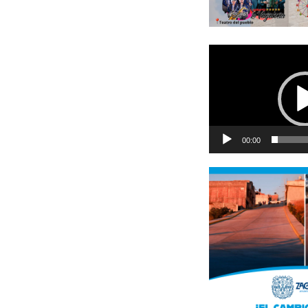
Reproductor
de
vídeo
00:00