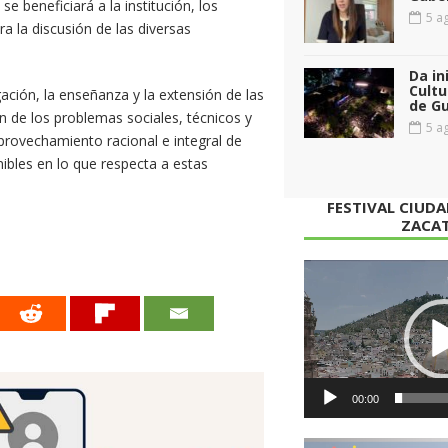
e beneficiará a la institución, los
5 ag
a la discusión de las diversas
Da in
Cultu
ción, la enseñanza y la extensión de las
de G
n de los problemas sociales, técnicos y
5 ag
aprovechamiento racional e integral de
bles en lo que respecta a estas
FESTIVAL CIUD
ZACA
Reproductor
de
vídeo
00:00