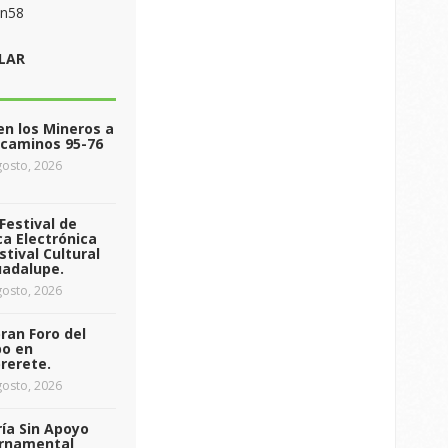
on58
LAR
n los Mineros a
ecaminos 95-76
osto, 2026
Festival de
a Electrónica
stival Cultural
uadalupe.
osto, 2026
ran Foro del
o en
rerete.
osto, 2026
ía Sin Apoyo
rnamental