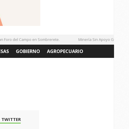
Foro del Campo en Sombrerete.
Minería Sin Apoyo Gubernamen
ESAS
GOBIERNO
AGROPECUARIO
 TWITTER