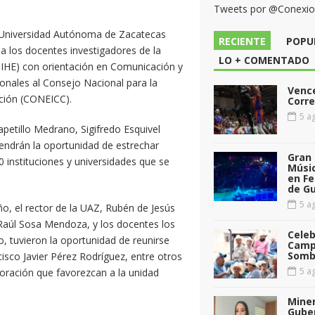
Tweets por @Conexi
 Universidad Autónoma de Zacatecas
RECIENTE
POPU
a los docentes investigadores de la
LO + COMENTADO
MIHE) con orientación en Comunicación y
onales al Consejo Nacional para la
Vence
ación (CONEICC).
Corr
5 ag
petillo Medrano, Sigifredo Esquivel
endrán la oportunidad de estrechar
Gran 
 instituciones y universidades que se
Músic
en Fe
de G
5 ag
o, el rector de la UAZ, Rubén de Jesús
 Raúl Sosa Mendoza, y los docentes los
Celeb
, tuvieron la oportunidad de reunirse
Camp
Somb
isco Javier Pérez Rodríguez, entre otros
5 ag
boración que favorezcan a la unidad
Miner
Gube