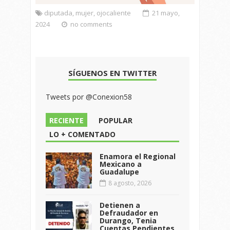
diputada
,
mujer
,
ojocaliente
21 mayo,
2024
no comments
SÍGUENOS EN TWITTER
Tweets por @Conexion58
RECIENTE
POPULAR
LO + COMENTADO
Enamora el Regional
Mexicano a
Guadalupe
8 agosto, 2026
Detienen a
Defraudador en
Durango, Tenia
Cuentas Pendientes