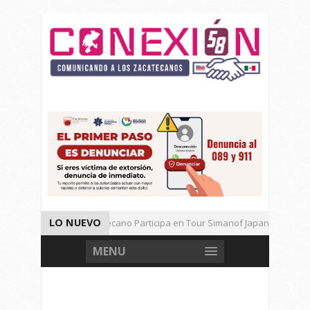
LO NUEVO
Universitario Zacatecano Participa en Tour Simanof Japan 2026
Implementa SAMA Estrategia de Reciclaje con Empresa PetStar
MENU