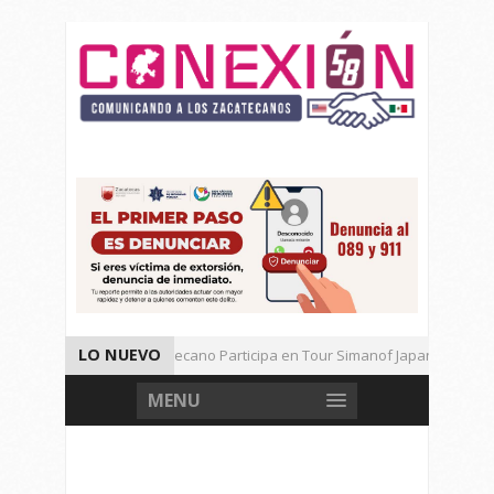
LO NUEVO
Universitario Zacatecano Participa en Tour Simanof Japan 2026
Implementa SAMA Estrategia de Reciclaje con Empresa PetStar
MENU