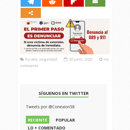
fiscalia
,
seguridad
30 junio, 2025
no
comments
SÍGUENOS EN TWITTER
Tweets por @Conexion58
RECIENTE
POPULAR
LO + COMENTADO