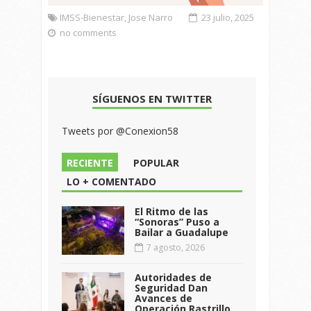
IMSS-Bienestar
,
Jose Narro
23 julio, 2025
no comments
SÍGUENOS EN TWITTER
Tweets por @Conexion58
RECIENTE
POPULAR
LO + COMENTADO
El Ritmo de las
“Sonoras” Puso a
Bailar a Guadalupe
7 agosto, 2026
Autoridades de
Seguridad Dan
Avances de
Operación Rastrillo.