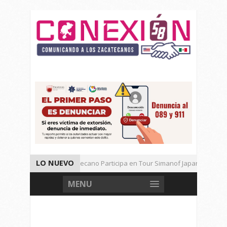
LO NUEVO
Universitario Zacatecano Participa en Tour Simanof Japan 2026
Implementa SAMA Estrategia de Reciclaje con Empresa PetStar
MENU