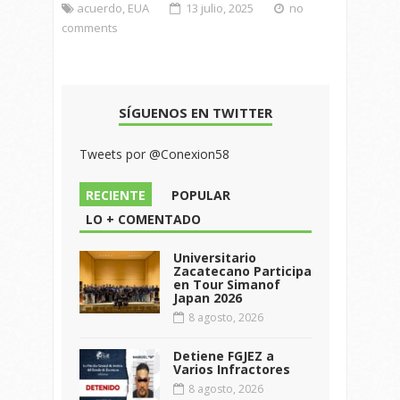
acuerdo
,
EUA
13 julio, 2025
no
comments
SÍGUENOS EN TWITTER
Tweets por @Conexion58
RECIENTE
POPULAR
LO + COMENTADO
Universitario
Zacatecano Participa
en Tour Simanof
Japan 2026
8 agosto, 2026
Detiene FGJEZ a
Varios Infractores
8 agosto, 2026