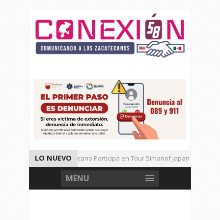
LO NUEVO
Universitario Zacatecano Participa en Tour Simanof Japan 2026
Implementa SAMA Estrategia de Reciclaje con Empresa PetStar
MENU