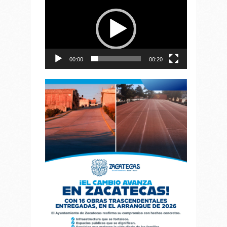
de
vídeo
00:00
00:20