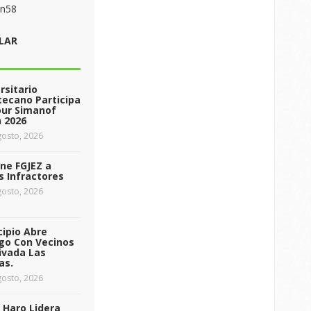
on58
LAR
rsitario
ecano Participa
our Simanof
 2026
osto, 2026
ne FGJEZ a
s Infractores
osto, 2026
ipio Abre
go Con Vecinos
ivada Las
as.
osto, 2026
 Haro Lidera