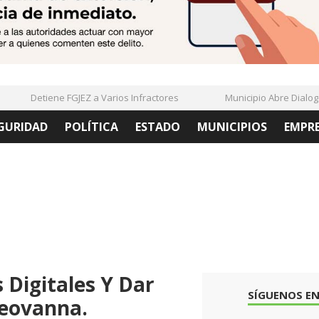
Detiene FGJEZ a Varios Infractores
Municipio Abre Dialogo Co
GURIDAD
POLÍTICA
ESTADO
MUNICIPIOS
EMPR
 Digitales Y Dar
SÍGUENOS EN
Geovanna.