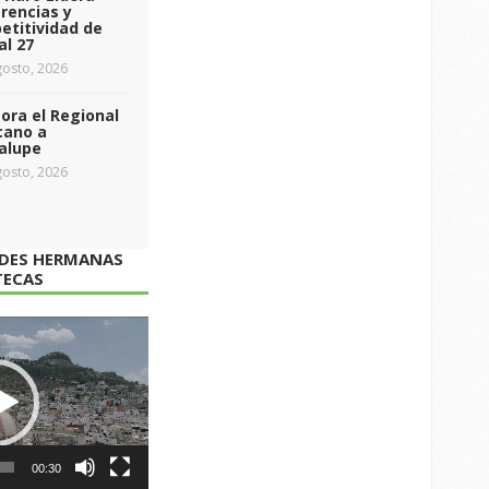
rencias y
etitividad de
al 27
osto, 2026
ra el Regional
cano a
alupe
osto, 2026
ADES HERMANAS
TECAS
00:30