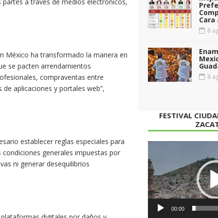
as partes a través de medios electrónicos,
Prefe
Comp
Cara 
8 ag
Enamo
a en México ha transformado la manera en
Mexi
 que se pacten arrendamientos
Guad
rofesionales, compraventas entre
8 ag
s de aplicaciones y portales web”,
FESTIVAL CIUD
ZACA
sario establecer reglas especiales para
Reproductor
as condiciones generales impuestas por
de
vas ni generar desequilibrios
vídeo
00:00
s plataformas digitales por daños y