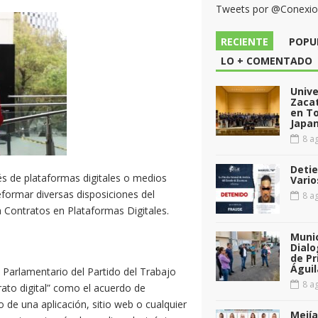
Tweets por @Conexi
RECIENTE
POPU
LO + COMENTADO
Unive
Zacat
en T
Japan
8 ag
Detie
és de plataformas digitales o medios
Vario
ormar diversas disposiciones del
8 ag
 Contratos en Plataformas Digitales.
Munic
Dialo
de Pr
Águil
o Parlamentario del Partido del Trabajo
8 ag
rato digital” como el acuerdo de
 de una aplicación, sitio web o cualquier
Mejía