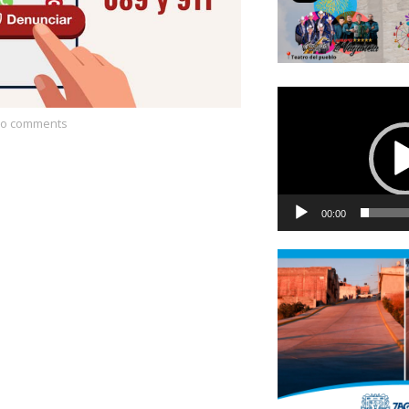
Reproductor
de
o comments
vídeo
00:00