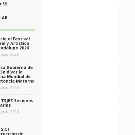
on58
LAR
icio el Festival
ral y Artístico
uadalupe 2026
osto, 2026
sa Gobierno de
Saldívar la
na Mundial de
ctancia Materna
osto, 2026
a TSJEZ Sesiones
arias
osto, 2026
a SICT
rucción de