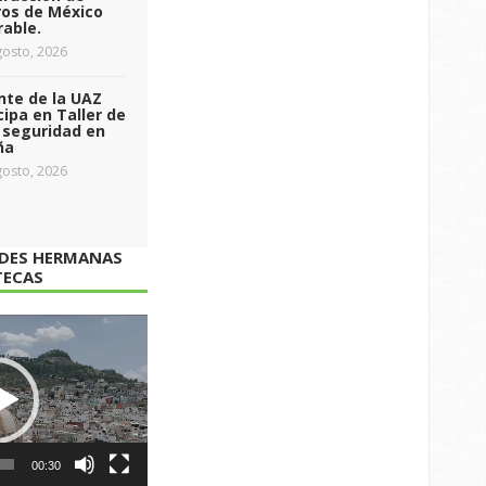
ros de México
able.
osto, 2026
nte de la UAZ
cipa en Taller de
 seguridad en
ña
osto, 2026
ADES HERMANAS
TECAS
00:30