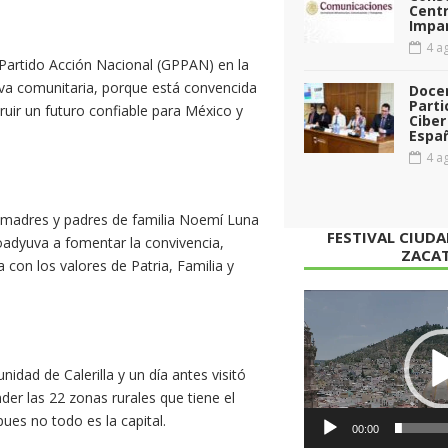
Cent
Impar
4 ag
 Partido Acción Nacional (GPPAN) en la
va comunitaria, porque está convencida
Doce
Parti
ruir un futuro confiable para México y
Ciber
Espa
4 ag
, madres y padres de familia Noemí Luna
FESTIVAL CIUD
oadyuva a fomentar la convivencia,
ZACA
a con los valores de Patria, Familia y
Reproductor
de
vídeo
dad de Calerilla y un día antes visitó
er las 22 zonas rurales que tiene el
es no todo es la capital.
00:00