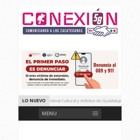
LO NUEVO
Un Cierre Exitoso Festival Cultural y Artístico de Guadalupe 2026
Llama Ulises Mejía a Cerrar Filas Con La Presidenta Sheinbaum
MENU