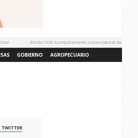
ar
.Brinda CASE Acompañamiento a Licenciaturas de la UAZ
ESAS
GOBIERNO
AGROPECUARIO
 TWITTER