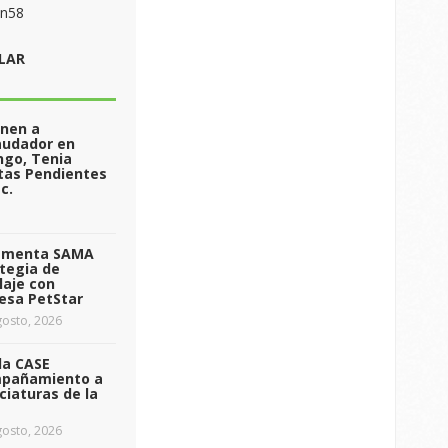
on58
LAR
enen a
audador en
ngo, Tenia
tas Pendientes
c.
ementa SAMA
tegia de
laje con
esa PetStar
osto, 2026
da CASE
pañamiento a
ciaturas de la
osto, 2026