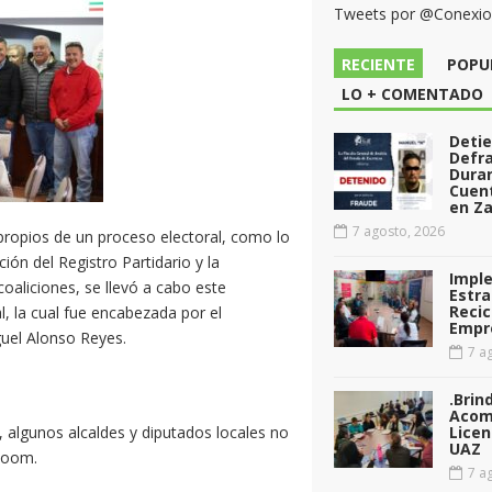
Tweets por @Conexi
RECIENTE
POPU
LO + COMENTADO
Deti
Defr
Dura
Cuen
en Za
7 agosto, 2026
 propios de un proceso electoral, como lo
ción del Registro Partidario y la
Impl
coaliciones, se llevó a cabo este
Estra
Recic
l, la cual fue encabezada por el
Empr
guel Alonso Reyes.
7 ag
.Brin
Acom
s, algunos alcaldes y diputados locales no
Licen
UAZ
 Zoom.
7 ag