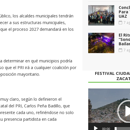
Conc
Para 
úblico, los alcaldes municipales tendrán
UAZ
lecer a sus estructuras municipales,
7 ag
 que el proceso 2027 demandará en los
El Ri
“Sono
Baila
7 ag
ra determinar en qué municipios podría
o que el PRI irá a cualquier coalición por
FESTIVAL CIUD
oposición mayoritario.
ZACA
Reproductor
de
muy claro, según lo definieron el
vídeo
atal del PRI, Carlos Peña Badillo, que
presente cada uno, refiriéndose no solo
u presencia partidista en cada
00:00