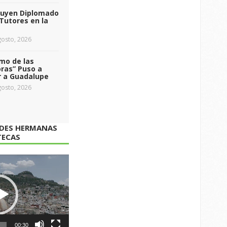
luyen Diplomado
Tutores en la
osto, 2026
tmo de las
ras” Puso a
r a Guadalupe
osto, 2026
ADES HERMANAS
TECAS
00:30