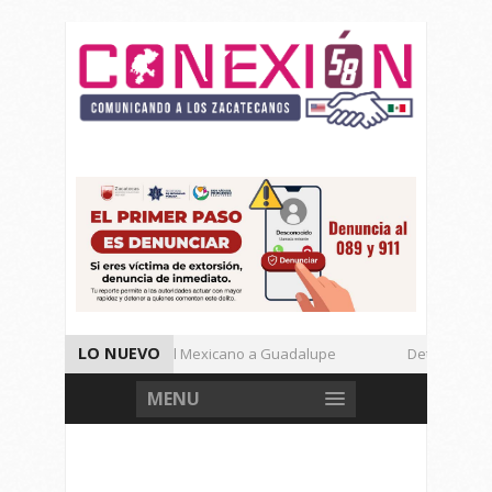
LO NUEVO
Enamora el Regional Mexicano a Guadalupe
Detienen a Def
Autoridades de Seguridad Dan Avances de Operación Rastrillo.
MENU