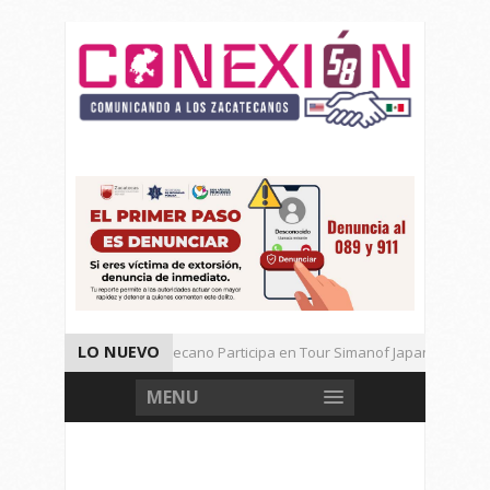
LO NUEVO
Universitario Zacatecano Participa en Tour Simanof Japan 2026
Implementa SAMA Estrategia de Reciclaje con Empresa PetStar
MENU