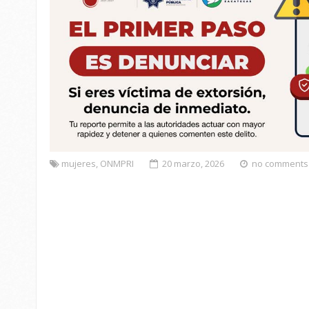
mujeres
,
ONMPRI
20 marzo, 2026
no comments