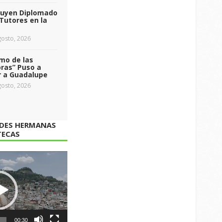
luyen Diplomado
Tutores en la
osto, 2026
tmo de las
ras” Puso a
r a Guadalupe
osto, 2026
ADES HERMANAS
TECAS
00:30