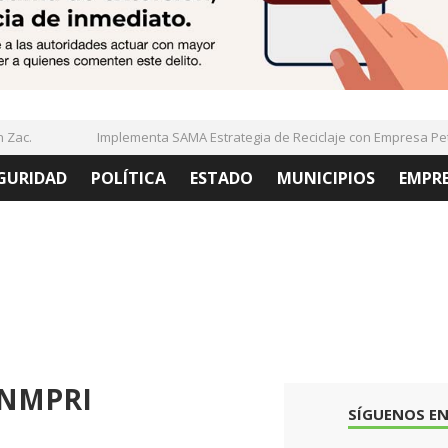
ac.
Implementa SAMA Estrategia de Reciclaje con Empresa PetSt
GURIDAD
POLÍTICA
ESTADO
MUNICIPIOS
EMPR
ONMPRI
SÍGUENOS EN