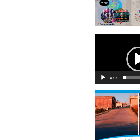
Reproductor
de
vídeo
00:00