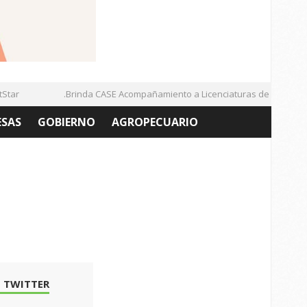
ar
.Brinda CASE Acompañamiento a Licenciaturas de la UAZ
ESAS
GOBIERNO
AGROPECUARIO
 TWITTER