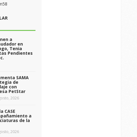
on58
LAR
enen a
audador en
ngo, Tenia
tas Pendientes
c.
ementa SAMA
tegia de
laje con
esa PetStar
osto, 2026
da CASE
pañamiento a
ciaturas de la
osto, 2026