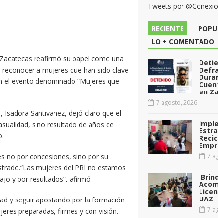
Tweets por @Conexi
RECIENTE
POPU
LO + COMENTADO
I Zacatecas reafirmó su papel como una
Deti
al reconocer a mujeres que han sido clave
Defr
Dura
, en el evento denominado “Mujeres que
Cuen
en Za
7 agosto, 2026
 Isadora Santivañez, dejó claro que el
Impl
asualidad, sino resultado de años de
Estra
o.
Recic
Empr
s no por concesiones, sino por su
7 ag
strado.“Las mujeres del PRI no estamos
.Brin
ajo y por resultados”, afirmó.
Acom
Licen
UAZ
idad y seguir apostando por la formación
7 ag
ujeres preparadas, firmes y con visión.