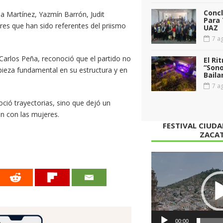
Conc
a Martínez, Yazmín Barrón, Judit
Para 
res que han sido referentes del priismo
UAZ
7 ag
 Carlos Peña, reconoció que el partido no
El Ri
“Sono
a pieza fundamental en su estructura y en
Baila
7 ag
ió trayectorias, sino que dejó un
en con las mujeres.
FESTIVAL CIUD
ZACA
Reproductor
de
vídeo
00:00