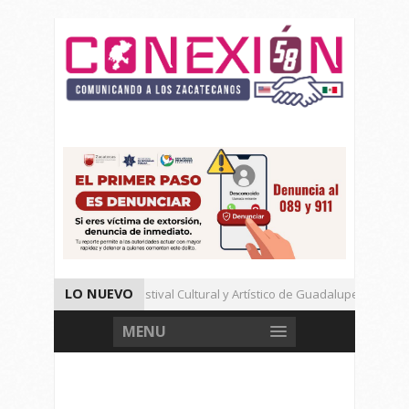
LO NUEVO
Un Cierre Exitoso Festival Cultural y Artístico de Guadalupe 2026
Llama Ulises Mejía a Cerrar Filas Con La Presidenta Sheinbaum
MENU