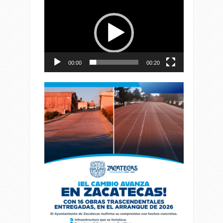
de
vídeo
00:00
00:20