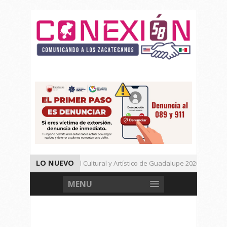
LO NUEVO
Da inicio el Festival Cultural y Artístico de Guadalupe 2026
Muere Agresor, Detienen a Dos Menores en Joaquín Amaro.
MENU