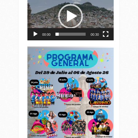
de
vídeo
00:00
00:30