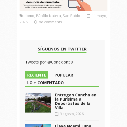
domo
,
Pánfilo Natera
,
San Pablo
11 mayo,
2026
no comments
SÍGUENOS EN TWITTER
Tweets por @Conexion58
RECIENTE
POPULAR
LO + COMENTADO
Entregan Cancha en
la Purísima a
Deportistas de la
Villa.
9 agosto, 2026
Lleva Noemi Luna