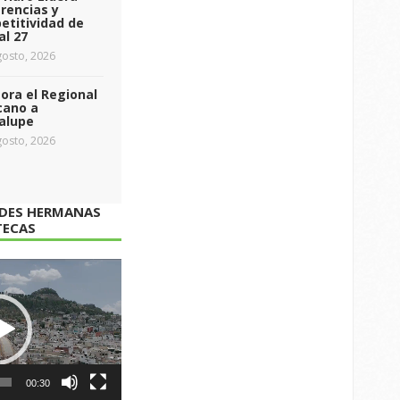
rencias y
etitividad de
al 27
osto, 2026
ra el Regional
cano a
alupe
osto, 2026
ADES HERMANAS
TECAS
00:30