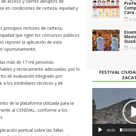
s de acceso y cierres abruptos de
Prefe
Comp
rse en condiciones de certeza, equidad y
Cara 
8 ag
s principios rectores de certeza,
Enamo
 equidad que rigen los concursos públicos
Mexi
Guad
nó reponer la aplicación de esta
8 ag
cer oportunamente.
 las más de 17 mil personas
iables y técnicamente adecuadas, por lo
FESTIVAL CIUD
ento de evaluación integrado por
ZACA
me a los estándares técnicos y de
Reproductor
de
ento de la plataforma utilizada para la
vídeo
amente al CENEVAL, conforme a los
s.
icación puntual sobre las fallas
00:00