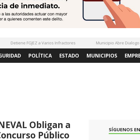
Detiene FGJEZ a Varios Infractores
Municipio Abre Dialogo Co
GURIDAD
POLÍTICA
ESTADO
MUNICIPIOS
EMPR
ENEVAL Obligan a
SÍGUENOS EN
oncurso Público