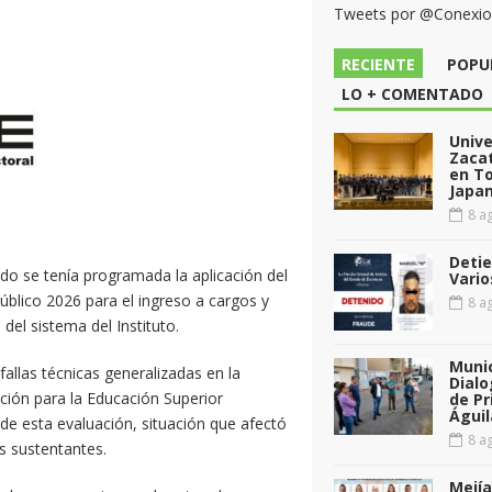
Tweets por @Conexi
RECIENTE
POPU
LO + COMENTADO
Unive
Zacat
en T
Japan
8 ag
Detie
ado se tenía programada la aplicación del
Vario
lico 2026 para el ingreso a cargos y
8 ag
del sistema del Instituto.
Munic
fallas técnicas generalizadas en la
Dialo
ción para la Educación Superior
de Pr
Águil
de esta evaluación, situación que afectó
8 ag
s sustentantes.
Mejía