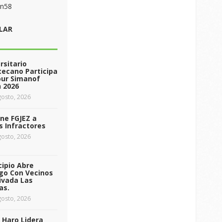
on58
LAR
rsitario
ecano Participa
our Simanof
 2026
osto, 2026
ne FGJEZ a
s Infractores
osto, 2026
ipio Abre
go Con Vecinos
ivada Las
as.
osto, 2026
 Haro Lidera