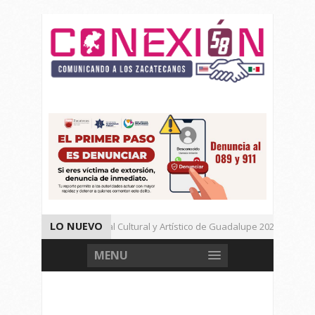
LO NUEVO
Da inicio el Festival Cultural y Artístico de Guadalupe 2026
Muere Agresor, Detienen a Dos Menores en Joaquín Amaro.
MENU