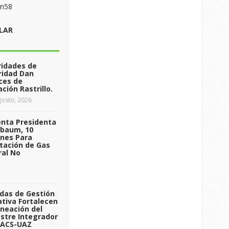
on58
LAR
ridades de
ridad Dan
ces de
ción Rastrillo.
osto, 2026
enta Presidenta
nbaum, 10
ones Para
tación de Gas
ral No
das de Gestión
tiva Fortalecen
aneación del
stre Integrador
 ACS-UAZ