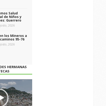
emos Salud
l de Niños y
es: Guerrero
osto, 2026
n los Mineros a
ecaminos 95-76
osto, 2026
ADES HERMANAS
TECAS