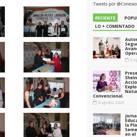
Tweets por @Conexi
RECIENTE
POPU
LO + COMENTADO
Auto
Segu
Avan
Opera
6 ag
Pres
Shei
Acci
Explo
Natu
Convencional.
6 agosto, 2026
Jorna
Educa
la Pl
Seme
en el