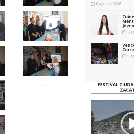
6 agosto, 2026
Cuid
Menta
Jóven
6 ag
Vence
Corr
5 ag
FESTIVAL CIUD
ZACA
Reproductor
de
vídeo