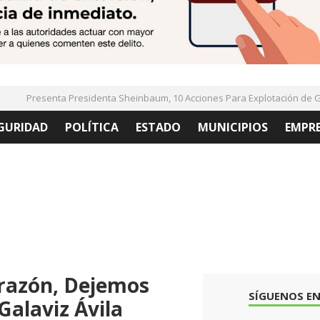
Presenta Presidenta Sheinbaum, 10 Acciones Para Explotación de Gas 
GURIDAD
POLÍTICA
ESTADO
MUNICIPIOS
EMPR
orazón, Dejemos
SÍGUENOS EN
Galaviz Ávila