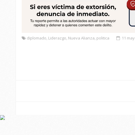
diplomado
,
Liderazgo
,
Nueva Alianza
,
politica
11 may