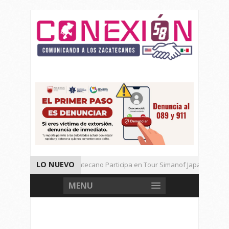
LO NUEVO
Universitario Zacatecano Participa en Tour Simanof Japan 2026
Implementa SAMA Estrategia de Reciclaje con Empresa PetStar
MENU