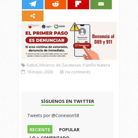
futbol
,
Mineros de Zacatecas
,
Pánfilo Natera
19 mayo, 2026
no comments
SÍGUENOS EN TWITTER
Tweets por @Conexion58
RECIENTE
POPULAR
LO + COMENTADO