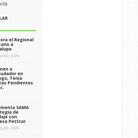
on58
LAR
ra el Regional
cano a
alupe
osto, 2026
enen a
audador en
ngo, Tenia
tas Pendientes
c.
ementa SAMA
tegia de
laje con
esa PetStar
osto, 2026