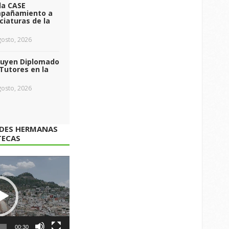
da CASE
pañamiento a
ciaturas de la
osto, 2026
luyen Diplomado
Tutores en la
osto, 2026
ADES HERMANAS
TECAS
00:30