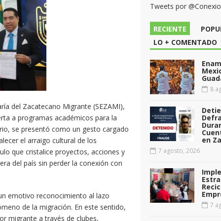
Tweets por @Conexi
RECIENTE
POPU
LO + COMENTADO
Enamo
Mexi
Guad
8 ag
aría del Zacatecano Migrante (SEZAMI),
Deti
erta a programas académicos para la
Defr
Dura
ario, se presentó como un gesto cargado
Cuen
en Za
lecer el arraigo cultural de los
7 agosto, 2026
ulo que cristalice proyectos, acciones y
era del país sin perder la conexión con
Impl
Estra
Recic
Empr
 un emotivo reconocimiento al lazo
7 ag
ómeno de la migración. En este sentido,
tor migrante a través de clubes,