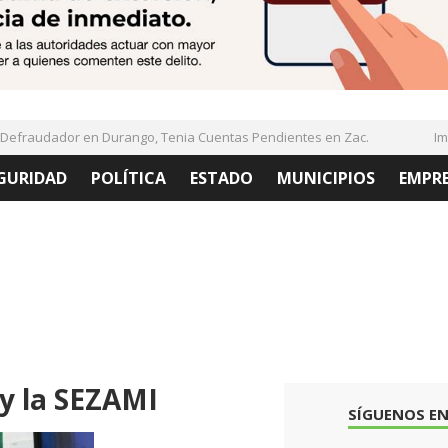
fraudador en Durango, Tenia Cuentas Pendientes en Zac.
Imple
GURIDAD
POLÍTICA
ESTADO
MUNICIPIOS
EMPR
y la SEZAMI
SÍGUENOS EN