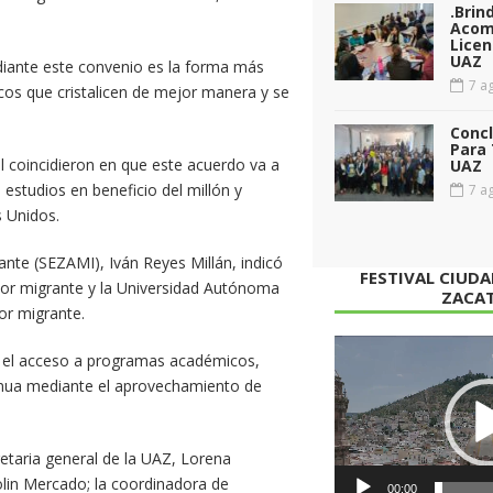
.Brin
Acom
Licen
UAZ
iante este convenio es la forma más
7 ag
icos que cristalicen de mejor manera y se
Conc
Para 
al coincidieron en que este acuerdo va a
UAZ
 estudios en beneficio del millón y
7 ag
s Unidos.
rante (SEZAMI), Iván Reyes Millán, indicó
FESTIVAL CIUD
ctor migrante y la Universidad Autónoma
ZACA
or migrante.
Reproductor
 el acceso a programas académicos,
de
inua mediante el aprovechamiento de
vídeo
retaria general de la UAZ, Lorena
Colin Mercado; la coordinadora de
00:00