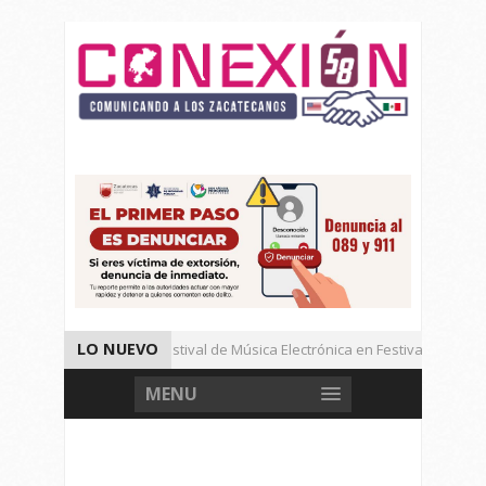
LO NUEVO
 95-76
Gran Festival de Música Electrónica en Festival Cultural 
Inicia SICT Construcción de Centros de México Imparable.
MENU