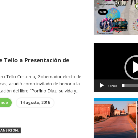
Reproductor
de
e Tello a Presentación de
vídeo
o
dro Tello Cristerna, Gobernador electo de
cas, acudió como invitado de honor a la
00:00
ación del libro “Porfirio Díaz, su vida y…
inue
14 agosto, 2016
ANSICION.