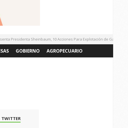
ta Presidenta Sheinbaum, 10 Acciones Para Explotación de Gas Natural N
ESAS
GOBIERNO
AGROPECUARIO
 TWITTER