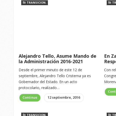
TRANSICION.
TR
Alejandro Tello, Asume Mando de
En Z
la Administración 2016-2021
Respe
Desde el primer minuto de este 12 de
Con rel
septiembre, Alejandro Tello Cristerna ya es
Congre
Gobernador del Estado. En un acto
Morena
protocolario, realizado…
Cont
Continue
12 septiembre, 2016
TRANSICION.
TR