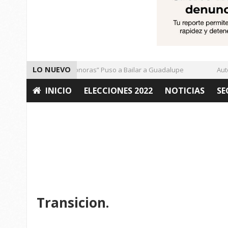
LO NUEVO
El Ritmo de las “Sonoras” Puso a Bailar a Guadalupe
Autori
INICIO
ELECCIONES 2022
NOTICIAS
SE
OPINIÓN
Transicion.