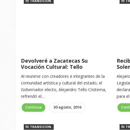
TRANSICION.
TR
Devolveré a Zacatecas Su
Reci
Vocación Cultural: Tello
Sole
Al reunirse con creadores e integrantes de la
Alejand
comunidad artística y cultural del estado, el
Legisl
Gobernador electo, Alejandro Tello Cristerna,
declar
refrendó el…
para e
Continue
30 agosto, 2016
Cont
TRANSICION.
TR