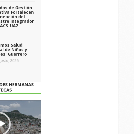
das de Gestión
tiva Fortalecen
aneación del
stre Integrador
 ACS-UAZ
emos Salud
l de Niños y
es: Guerrero
osto, 2026
ADES HERMANAS
TECAS