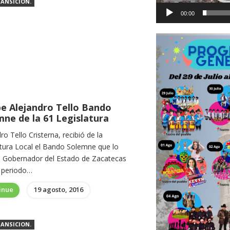
ANSICION.
00:00
be Alejandro Tello Bando
mne de la 61 Legislatura
ro Tello Cristerna, recibió de la
atura Local el Bando Solemne que lo
a Gobernador del Estado de Zacatecas
l periodo…
inue
19 agosto, 2016
ANSICION.