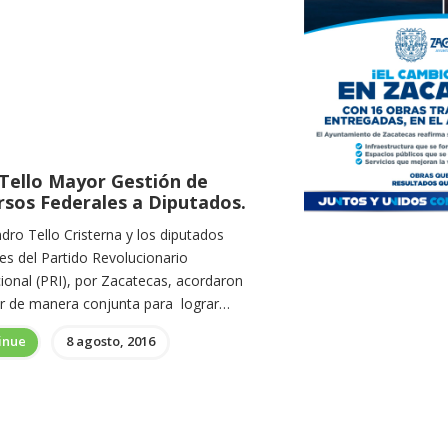
 Tello Mayor Gestión de
rsos Federales a Diputados.
dro Tello Cristerna y los diputados
es del Partido Revolucionario
cional (PRI), por Zacatecas, acordaron
ar de manera conjunta para lograr…
inue
8 agosto, 2016