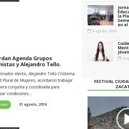
Jorna
Educa
la Pl
Seme
en el
6 agosto, 2026
Cuid
Menta
Jóven
rdan Agenda Grupos
6 ag
istas y Alejandro Tello.
rnador electo, Alejandro Tello Cristerna
d Plural de Mujeres, acordaron trabajar
FESTIVAL CIUD
ZACA
era conjunta y coordinada para
izar condiciones…
Reproductor
inue
31 agosto, 2016
de
vídeo