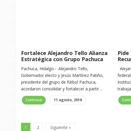
Fortalece Alejandro Tello Alianza
Pide
Estratégica con Grupo Pachuca
Recu
Pachuca, Hidalgo.- Alejandro Tello,
Alejan
Gobernador electo y Jesús Martínez Patiño,
federal
presidente del grupo de fútbol Pachuca,
Institu
acordaron consolidar y fortalecer a partir…
trabaj
Continue
11 agosto, 2016
Cont
1
2
Siguiente »