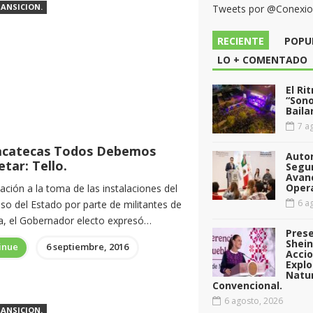
ANSICION.
Tweets por @Conexi
RECIENTE
POPU
LO + COMENTADO
El Ri
“Sono
Baila
7 ag
acatecas Todos Debemos
Auto
tar: Tello.
Segu
Avan
Opera
ación a la toma de las instalaciones del
6 ag
so del Estado por parte de militantes de
, el Gobernador electo expresó…
Pres
Shei
inue
6 septiembre, 2016
Acci
Explo
Natu
Convencional.
6 agosto, 2026
ANSICION.