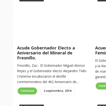
Acude Gobernador Electo a
Acue
Aniversario del Mineral de
Femin
Fresnillo.
El Gobe
Fresnillo, Zac.- El Gobernador Miguel Alonso
y la Re
Reyes y el Gobernador electo Alejandro Tello
de man
Cristerna encabezaron el desfile
garant
conmemorativo del 462 Aniversario de…
Cont
Continue
2 septiembre, 2016