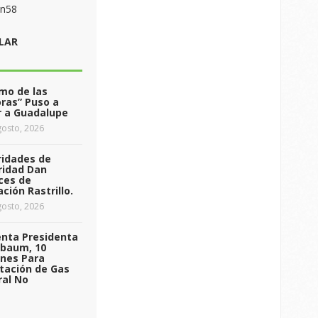
on58
LAR
tmo de las
ras” Puso a
r a Guadalupe
osto, 2026
ridades de
ridad Dan
ces de
ción Rastrillo.
osto, 2026
enta Presidenta
nbaum, 10
ones Para
tación de Gas
ral No