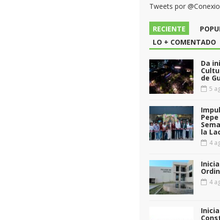
Tweets por @Conexi
RECIENTE
POPU
LO + COMENTADO
Da in
Cultu
de G
5 ag
Impul
Pepe 
Sema
la La
4 ag
Inici
Ordin
4 ag
Inici
Const