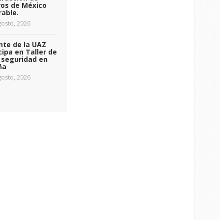
ros de México
able.
osto, 2026
nte de la UAZ
cipa en Taller de
 seguridad en
ña
osto, 2026