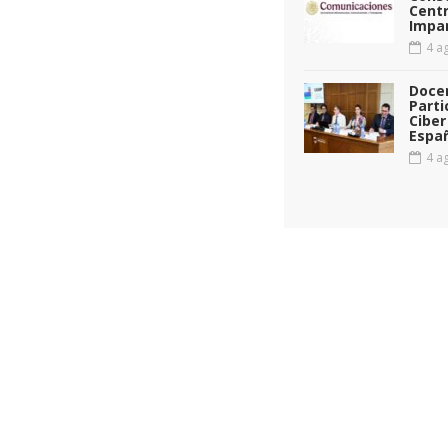
Cent
Impar
4 ag
Doce
Parti
Ciber
Espa
4 ag