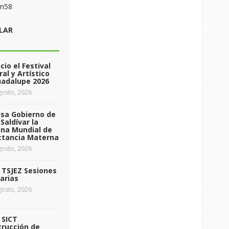
on58
LAR
icio el Festival
ral y Artístico
uadalupe 2026
osto, 2026
sa Gobierno de
Saldívar la
na Mundial de
ctancia Materna
osto, 2026
a TSJEZ Sesiones
arias
osto, 2026
a SICT
rucción de